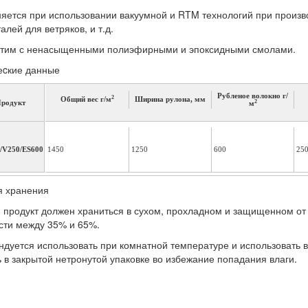
яется при использовании вакуумной и RTM технологий при произв
талей для ветряков, и т.д.
тим с ненасыщенными полиэфирными и эпоксидными смолами.
еcкие данные
Рубленое волокно г/
2
Общий вес г/м
Ширина рулона, мм
2
родукт
м
/V250/ES600
1450
1250
600
25
я хранения
 продукт должен храниться в сухом, прохладном и защищенном от 
сти между 35% и 65%.
ндуется использовать при комнатной температуре и использовать в
 в закрытой нетронутой упаковке во избежание попадания влаги.