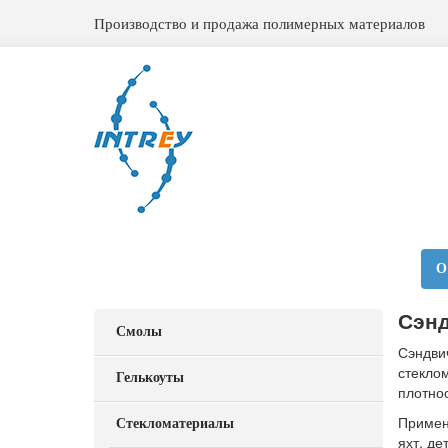
Производство и продажа полимерных материалов
О
Сэнд
Смолы
Сэндви
стекло
Гелькоуты
плотно
Примен
Стекломатериалы
яхт, де