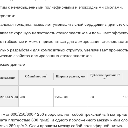
тим с ненасыщенными полиэфирными и эпоксидными смолами.
еристики
альная толщина позволяет уменьшить слой сердцевины для стекл
чивает хорошую целостность стеклопластиков и повышает эффект
ет гибкостью и может применяться для армирования стеклопласт
льно разработан для композитных структур, увеличивает прочност
ческие свойства армированных стеклопластиков.
еские данные
Рубленое волокно г/
2
Общий вес г/м
Ширина рулона, мм
2
менование
м
/V180/ES300
780
250-2600
300
18
ч мат 600/250/600-1250 представляет собой трехслойный материал
мата плотностью 600 гр/м2, и одного проложенного между ними сл
стью 250 гр/м2. Слои прошиты между собой полиэфирной нитью.