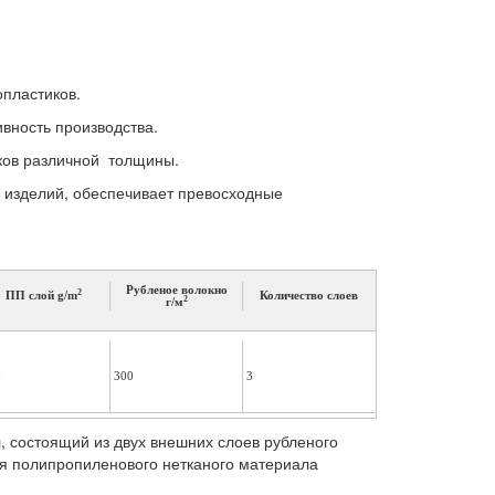
опластиков.
ивность производства.
иков различной толщины.
ь изделий, обеспечивает превосходные
Рубленое волокно
2
ПП слой g/m
Количество слоев
2
г/м
0
300
3
, состоящий из двух внешних слоев рубленого
оя полипропиленового нетканого материала