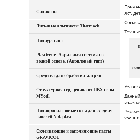
Примен
Силиконы
яхт, де
Совмес
Литьевые альгинаты Zhermack
Технич
Полиуретаны
П
Plasticrete. Акриловая система на
водной основе. (Акриловый гипс)
ES600
Средства для обработки матриц
Услови
Структурная сердцевина из ПВХ пены
Данный
MYcell
влажно
Полипропиленовые соты для сэндвич
Рекоме
панелей Nidaplast
хранить
Склеивающие и заполняющие пасты
GRAVICOL