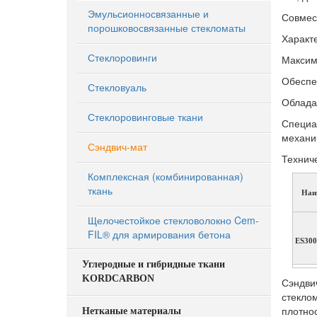
Эмульсионносвязанные и
Совмес
порошковосвязанные стекломаты
Характ
Стеклоровинги
Максим
Обеспе
Стекловуаль
Облада
Стеклоровинговые ткани
Специа
механи
Сэндвич-мат
Технич
Комплексная (комбинированная)
ткань
Наи
Щелочестойкое стекловолокно Cem-
FIL® для армирования бетона
ES300
Углеродные и гибридные ткани
KORDCARBON
Сэндви
стекло
плотно
Нетканые материалы