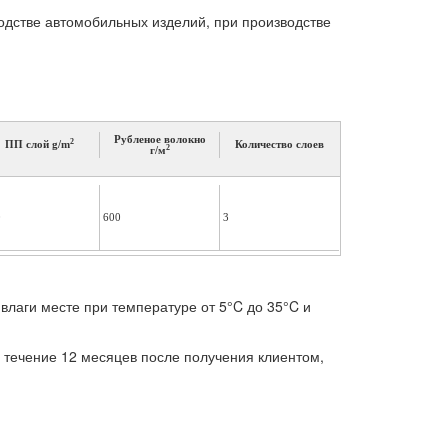
одстве автомобильных изделий, при производстве
Рубленое волокно
2
ПП слой g/m
Количество слоев
2
г/м
0
600
3
влаги месте при температуре от 5°C до 35°C и
 течение 12 месяцев после получения клиентом,