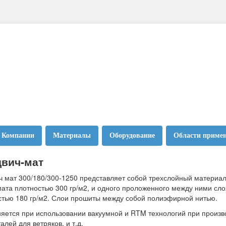
 Компании
Материалы
Оборудование
Области приме
вич-мат
ч мат 300/180/300-1250 представляет собой трехслойный материал
мата плотностью 300 гр/м2, и одного проложенного между ними сл
стью 180 гр/м2. Слои прошиты между собой полиэфирной нитью.
яется при использовании вакуумной и RTM технологий при произв
талей для ветряков, и т.д.