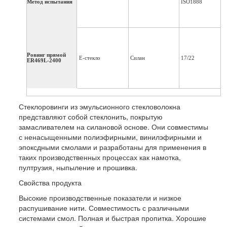
Метод испытания
ISO1888
Ровинг прямой
Е-стекло
Силан
17/22
ER469L-2400
Стеклоровинги из эмульсионного стекловолокна
представляют собой стеклонить, покрытую
замасливателем на силановой основе. Они совместимы
с ненасыщенными полиэфирными, винилэфирными и
эпоксдными смолами и разработаны для применения в
таких производственных процессах как намотка,
пултрузия, ныпыление и прошивка.
Свойства продукта
Высокие производственные показатели и низкое
распушивание нити. Совместимость с различными
системами смол. Полная и быстрая пропитка. Хорошие