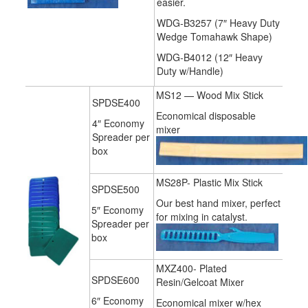
easier.
WDG-B3257 (7″ Heavy Duty
Wedge Tomahawk Shape)
WDG-B4012 (12″ Heavy
Duty w/Handle)
MS12 — Wood Mix Stick
SPDSE400
Economical disposable
4″ Economy
mixer
Spreader per
box
MS28P- Plastic Mix Stick
SPDSE500
Our best hand mixer, perfect
5″ Economy
for mixing in catalyst.
Spreader per
box
MXZ400- Plated
SPDSE600
Resin/Gelcoat Mixer
6″ Economy
Economical mixer w/hex