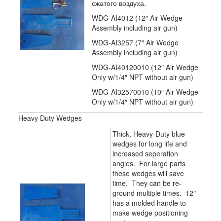
сжатого воздуха.
WDG-AI4012 (12″ Air Wedge
Assembly including air gun)
WDG-AI3257 (7″ Air Wedge
Assembly including air gun)
WDG-AI40120010 (12″ Air Wedge
Only w/1/4″ NPT without air gun)
WDG-AI32570010 (10″ Air Wedge
Only w/1/4″ NPT without air gun)
Heavy Duty Wedges
Thick, Heavy-Duty blue
wedges for long life and
increased seperation
angles. For large parts
these wedges will save
time. They can be re-
ground multiple times. 12″
has a molded handle to
make wedge positioning