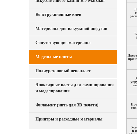
искусственного камня R.J Marshall
Л
т
Конструкционные клеи
расш
Материалы для вакуумной инфузии
Т
Сопутствующие материалы
Преде
Модельные плиты
при и
Полиуретановый пенопласт
упр
Эпоксидные пасты для ламинирования
из
и моделирования
Филамент (нить для 3D печати)
Про
сжа
Принтры и расходные материалы
Уст
к 
(Знач