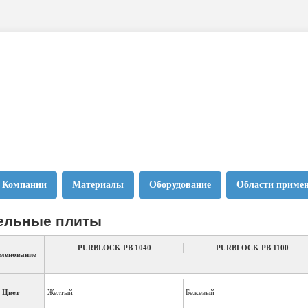
 Компании
Материалы
Оборудование
Области приме
ельные плиты
PURBLOCK PB 1040
PURBLOCK PB 1100
менование
Цвет
Желтый
Бежевый