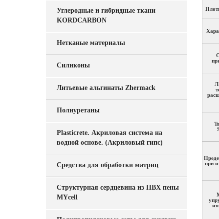
Плотн
Углеродные и гибридные ткани
KORDCARBON
Хара
Нетканые материалы
О
пр
Силиконы
Л
Литьевые альгинаты Zhermack
т
расш
Полиуретаны
Т
Plasticrete. Акриловая система на
водной основе. (Акриловый гипс)
Преде
при и
Средства для обработки матриц
Структурная сердцевина из ПВХ пены
MYcell
упр
из