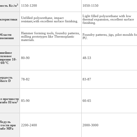
3
ость Кг./м
1150-1200
1050-1150
Light filled polyurethane with low
Unfilled polyurethane, impact
ктеристики
thermal expansion, excellent surface
resistant,with excellent surface finishing.
finishing.
Hammer forming tools, foundry patterns,
бласти
Foundry patterns, jigs, pilot moulds fo
milling prototypes like Thermoplastic
именения
PU.
materials.
инейное
епловое
80-90
48-53
ирение 10-
60/°C
вердость
78-82
83-87
Shore D
л прочности
85-90
60-65
2
згибе Н/мм
Модуль
угости при
2200-2400
2000-3000
гибе MPa