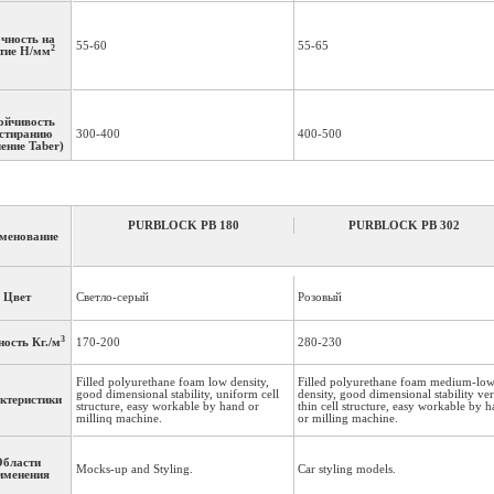
чность на
55-60
55-65
2
тие Н/мм
ойчивость
истиранию
300-400
400-500
ение Taber)
Tg (°C)
77-85
85-90
PURBLOCK PB 180
PURBLOCK PB 302
менование
3
1000x500x100 =50 дм
3
баритные
1000x500x100=50 дм
3
1000x500x75=37,5 дм
3
меры: мм
1000x500x50=25 дм
3
1000x500x50=25 дм
Цвет
Светло-серый
Розовый
3
ость Кг./м
170-200
280-230
 be bonded
PC200DT/G200
AS 46/AW46
with
Filled polyurethane foam low density,
Filled polyurethane foam medium-lo
good dimensional stability, uniform cell
density, good dimensional stability ve
ктеристики
structure, easy workable by hand or
thin cell structure, easy workable by 
millinq machine.
or milling machine.
бласти
Mocks-up and Styling.
Car styling models.
именения