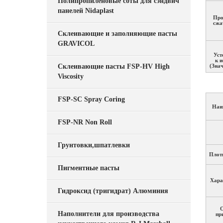
Полипропиленовые соты для сэндвич
панелей Nidaplast
Про
сжа
Склеивающие и заполняющие пасты
GRAVICOL
Уст
к 
Склеивающие пасты FSP-HV High
(Знач
Viscosity
FSP-SC Spray Coring
Наи
Га
FSP-NR Non Roll
раз
Грунтовки,шпатлевки
Плотн
May
Пигментные пасты
Хара
Гидроксид (тригидрат) Алюминия
О
Наполнители для производства
пр