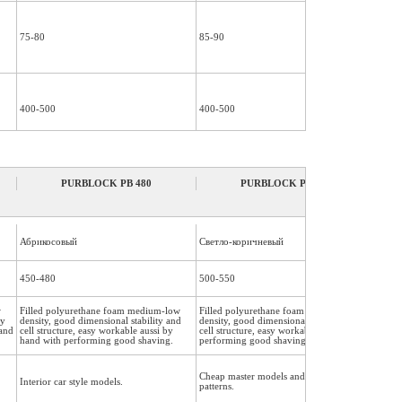
75-80
85-90
90-1
400-500
400-500
400-
78-83
80-85
80-8
PURBLOCK PB 480
PURBLOCK PB 550
3
1000x500x100=50 дм
1000
3
1000x500x100=50 дм
3
1500x500x100=75 дм
1000
3
1000x500x75=37,5 дм
3
1500x500x75=56,25 дм
1000
3
1000x500x50=25 дм
3
1500x500x50=37,5 дм
1000
3
1000x500x30=15 дм
3
1500x500x30=22,5 дм
1000
Абрикосовый
Светло-коричневый
Свет
450-480
500-550
650-
AS 46/AW46
AS 46/AW46
AS 4
w
Filled polyurethane foam medium-low
Filled polyurethane foam medium
Fille
ry
density, good dimensional stability and
density, good dimensional stability and
good 
hand
cell structure, easy workable aussi by
cell structure, easy workable with
cell 
hand with performing good shaving.
performing good shaving.
with 
Cheap master models and foundry
Interior car style models.
Maste
patterns.