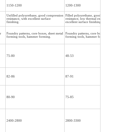
1150-1200
1200-1300
1450
Unfilled polyurethane, good compression
Filled polyurethane, good compression
Fille
resistance, with excellent surface
resistance, low thermal expansion, with
resis
finishing.
excellent surface finishing.
good 
r
Foundry patterns, core boxes, sheet metal
Foundry patterns, core boxes, sheet metal
Found
forming tools, hammer forming.
forming tools, hammer forming.
formi
75-80
48-53
48-5
82-86
87-91
83-8
80-90
75-85
75-8
2400-2800
2800-3300
4500