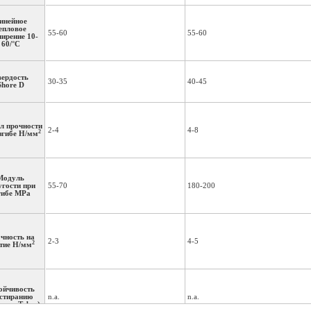
инейное
епловое
55-60
55-60
ирение 10-
60/°C
вердость
30-35
40-45
Shore D
л прочности
2-4
4-8
2
згибе Н/мм
Модуль
угости при
55-70
180-200
гибе MPa
чность на
2-3
4-5
2
тие Н/мм
ойчивость
истиранию
n.a.
n.a.
ение Taber)