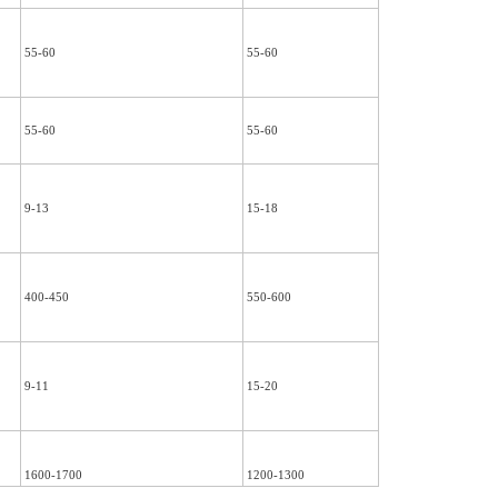
55-60
55-60
55-6
55-60
55-60
67-7
9-13
15-18
21-2
400-450
550-600
750-
9-11
15-20
15-2
1600-1700
1200-1300
1000