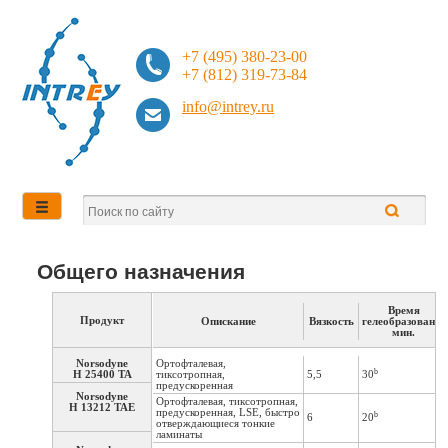
+7 (495) 380-23-00
+7 (812) 319-73-84
info@intrey.ru
Общего назначения
Время
Продукт
Опискание
Вязкость
гелеобразования
мин.
Norsodyne
Ортофталевая,
b
H 25400 TA
тиксотропная,
5,5
30
предускоренная
Norsodyne
Ортофталевая, тиксотропная,
H 13212 TAE
предускоренная, LSE, быстро
b
6
20
отверждающиеся тонкие
ламинаты