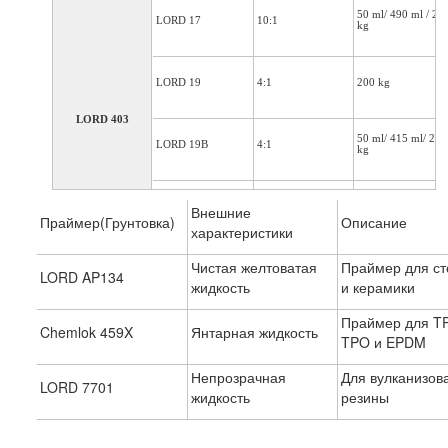
50 ml/ 490 ml / 20
LORD 17
10:1
kg
LORD 19
4:1
200 kg
LORD 403
50 ml/ 415 ml/ 200
LORD 19B
4:1
kg
50 ml/ 415 ml/ 200
LORD 19GB
4:1
Внешние
kg
Праймер(Грунтовка)
Описание
характеристики
Чистая желтоватая
Праймер для ст
50 ml/ 490 ml / 20
LORD 17
10:1
LORD AP134
kg
жидкость
и керамики
Праймер для T
Chemlok 459X
Янтарная жидкость
LORD 19
4:1
200 kg
TPO и EPDM
LORD 406
Непрозрачная
Для вулканизов
LORD 7701
50 ml/ 415 ml/ 200
LORD 19B
жидкость
4:1
резины
kg