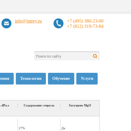
info@intrey.ru
+7 (495) 380-23-00
+7 (812) 319-73-84
нения
Технологии
Обучение
Услуги
 dPa.s
Содержание стирола
Загущено MgO
27%
Да