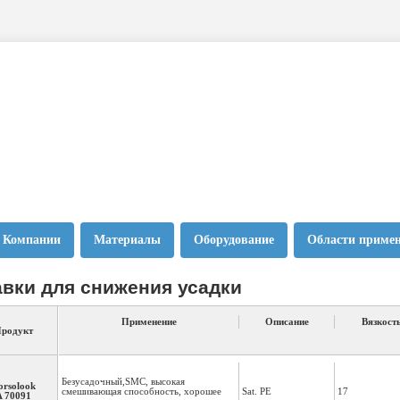
 Компании
Материалы
Оборудование
Области приме
вки для снижения усадки
Применение
Описание
Вязкость
родукт
Безусадочный,SMC, высокая
orsolook
смешивающая способность, хорошее
Sat. PE
17
A 70091