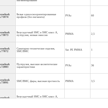
пигментирование
orsolook
Белые одноосноориентированные
PVAc
60
A 71074
профили (без пигмента)
orsolook
Безусадочный SMC и SMC класс А,
PMMA
2,5
A 73073
пултрузия, низкая эмиссия
orsolook
Санитарно-технические изделия,
Sat. PE PMMA
1
A 77072
SMC/BMC
orsolook
Пултрузия, высокие косметические
PVAc
36
A 72083
характеристики
orsolook
SMC/BMC, фары, высокая прочность
PMMA
3,5
A 73091
Безусадочный SMC и SMC класс А,
orsolook
пултрузия, очень низкая эмиссия,
PMMA
30
A 74094
усиление PMMA