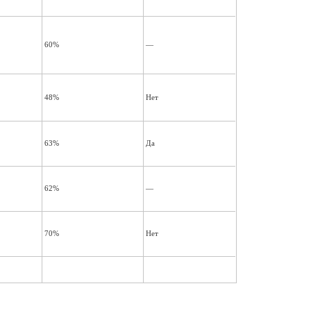
60%
—
48%
Нет
63%
Да
62%
—
70%
Нет
65%
Да