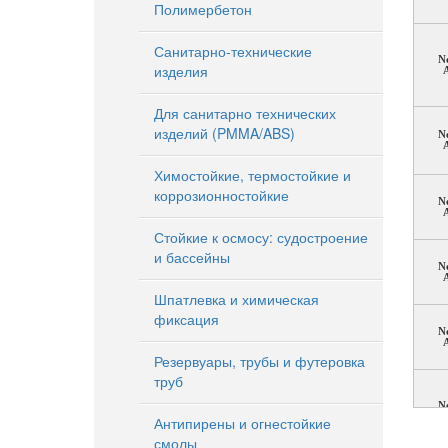
Полимербетон
Санитарно-технические
N
изделия
Для санитарно технических
изделий (PMMA/ABS)
N
Химостойкие, термостойкие и
коррозионностойкие
N
Стойкие к осмосу: судостроение
и бассейны
N
Шпатлевка и химическая
фиксация
N
Резервуары, трубы и футеровка
труб
N
Антипирены и огнестойкие
смолы