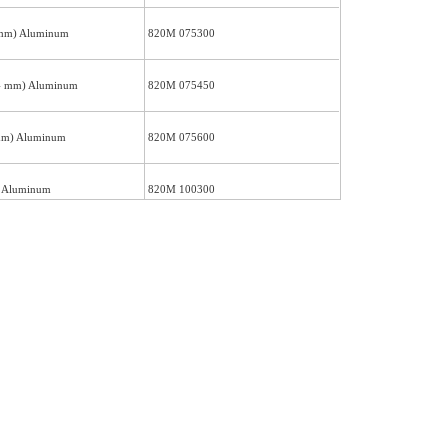
1 mm) Aluminum
820M 075300
14 mm) Aluminum
820M 075450
2mm) Aluminum
820M 075600
) Aluminum
820M 100300
mm) Aluminum
820M 100450
 Aluminum
820M 100600
Black Handle
)
720N 037200
)
720N 037300