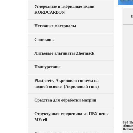
Углеродные и гибридные ткани
KORDCARBON
П
Нетканые материалы
Силиконы
Литьевые альгинаты Zhermack
Полиуретаны
Plasticrete. Акриловая система на
водной основе. (Акриловый гипс)
Средства для обработки матриц
Структурная сердцевина из ПВХ пены
MYcell
820 Th
Alumi
Releas