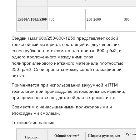
ES300/V180/ES300
780
250-2600
300
Сэндвич мат 600/250/600-1250 представляет собой
трехслойный материал, состоящий из двух внешних
слоев рубленого стекломата плотностью 600 гр/м2, и
одного проложенного между ними слоя
полипропиленового нетканого материала плотностью
250 гр/м2. Слои прошиты между собой полиэфирной
нитью.
Применяется при использовании вакуумной и RTM
технологий при производстве автомобильных изделий,
при производстве яхт, деталей для ветряков, и т.д.
Совместим с ненасыщенными полиэфирными и
эпоксидными смолами.
Техничеcкие данные
Рубленое
2
Общий вес г/м
Ширина рулона, мм
Продукт