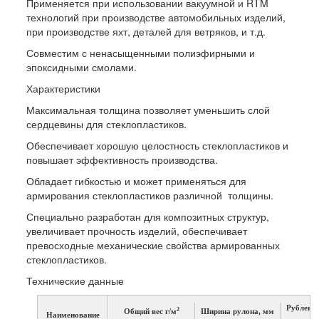
Применяется при использовании вакуумной и RTM
технологий при производстве автомобильных изделий,
при производстве яхт, деталей для ветряков, и т.д.
Совместим с ненасыщенными полиэфирными и
эпоксидными смолами.
Характеристики
Максимальная толщина позволяет уменьшить слой
сердцевины для стеклопластиков.
Обеспечивает хорошую целостность стеклопластиков и
повышает эффективность производства.
Обладает гибкостью и может применяться для
армирования стеклопластиков различной толщины.
Специально разработан для композитных структур,
увеличивает прочность изделий, обеспечивает
превосходные механические свойства армированных
стеклопластиков.
Технические данные
Рубленое
2
Общий вес г/м
Ширина рулона, мм
Наименование