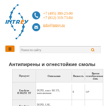
+7 (495) 380-23-00
+7 (812) 319-73-84
info@intrey.ru
Антипирены и огнестойкие смолы
Время
Продукт
Опискание
Вязкость
гелеобразования
мин.
Enydyne
DCPD, класс М1 F3,
e
8
14
H 86291 TF
наполненная
DCPD, LSE,