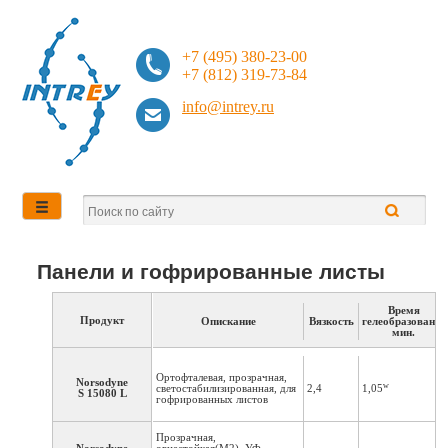
+7 (495) 380-23-00
+7 (812) 319-73-84
info@intrey.ru
Панели и гофрированные листы
Время
Продукт
Опискание
Вязкость
гелеобразования
мин.
Ортофталевая, прозрачная,
Norsodyne
w
светостабилизированная, для
2,4
1,05
S 15080 L
гофрированных листов
Прозрачная,