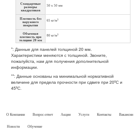
Стандартные
50 х 50 мм
размеры
квадратиков
Плотность без
3
65 кг/м
наружного
покрытия
Объемная
3
80 кг/м
плотность при
толщине 20 мм
Тип
Вес
*: Данные для панелей толщиной 20 мм.
Покрытие
Характеристики меняются с толщиной. Звоните,
Термопластическая
PP
50 µm
пожалуйста, нам для получения дополнительной
пленка
информации.
2
Нетканый
Полиэфир
45 г/м
материал
**: Данные основаны на минимальной нормативной
Возможные
Ламинирование, напыление, склеивание
величине для предела прочности при сдвиге при 20ºС и
технологии
45ºС.
*Номинальная толщина: +/- 0,5 мм
Механические характеристики*
®
Метод испытаний
nidaplast
8DB
Свойства
О Компании
Вопрос-ответ
Акции
Услуги
Контакты
Вакансии
Прочность при
ISO 844
1,2 Mpa
сжатии, 20ºС
Модуль
ISO 844
30 Mpa
Новости
Обучение
упругости при
сжатии, 20ºС